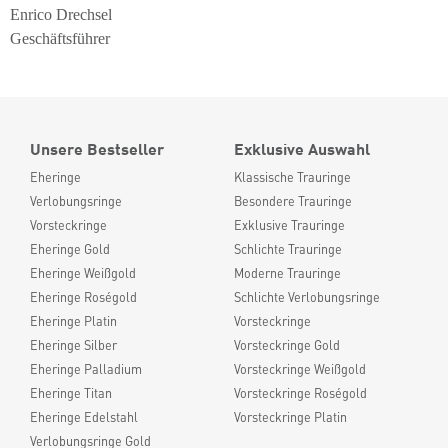
Enrico Drechsel
Geschäftsführer
Unsere Bestseller
Exklusive Auswahl
Eheringe
Klassische Trauringe
Verlobungsringe
Besondere Trauringe
Vorsteckringe
Exklusive Trauringe
Eheringe Gold
Schlichte Trauringe
Eheringe Weißgold
Moderne Trauringe
Eheringe Roségold
Schlichte Verlobungsringe
Eheringe Platin
Vorsteckringe
Eheringe Silber
Vorsteckringe Gold
Eheringe Palladium
Vorsteckringe Weißgold
Eheringe Titan
Vorsteckringe Roségold
Eheringe Edelstahl
Vorsteckringe Platin
Verlobungsringe Gold