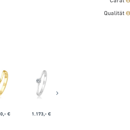
Qualität
0,- €
1.173,- €
1.164,- €
1.563,-