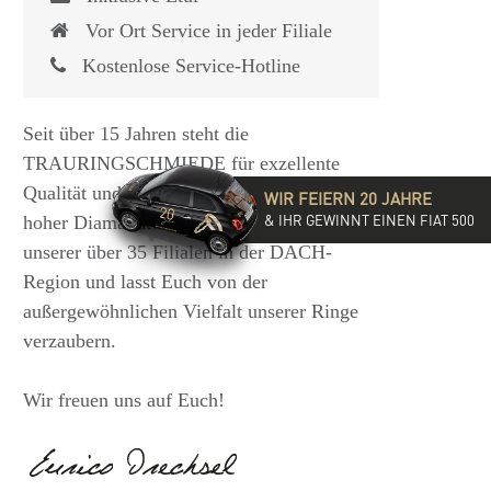
Vor Ort Service in jeder Filiale
Kostenlose Service-Hotline
Seit über 15 Jahren steht die
TRAURINGSCHMIEDE für exzellente
Qualität und hochwertige Beratung mit
WIR FEIERN 20 JAHRE
& IHR GEWINNT EINEN FIAT 500
hoher Diamantkompetenz. Besucht eine
unserer über 35 Filialen in der DACH-
Region und lasst Euch von der
außergewöhnlichen Vielfalt unserer Ringe
verzaubern.
Wir freuen uns auf Euch!