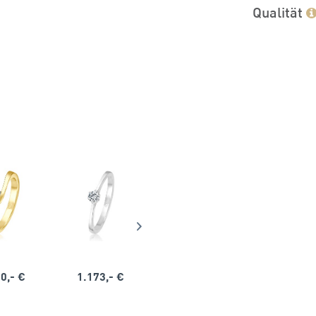
Qualität
0,- €
1.173,- €
1.164,- €
1.563,-