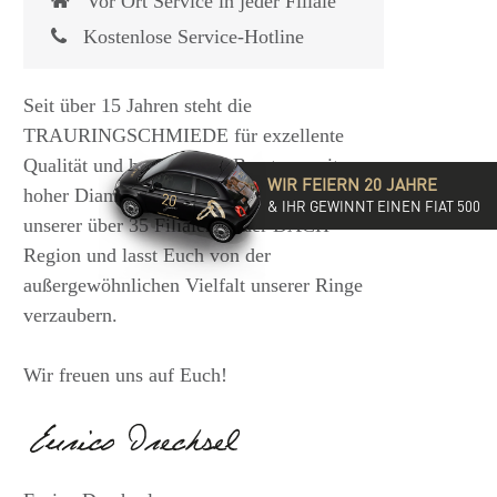
Vor Ort Service in jeder Filiale
Kostenlose Service-Hotline
Seit über 15 Jahren steht die
TRAURINGSCHMIEDE für exzellente
Qualität und hochwertige Beratung mit
WIR FEIERN 20 JAHRE
hoher Diamantkompetenz. Besucht eine
& IHR GEWINNT EINEN FIAT 500
unserer über 35 Filialen in der DACH-
Region und lasst Euch von der
außergewöhnlichen Vielfalt unserer Ringe
verzaubern.
Wir freuen uns auf Euch!