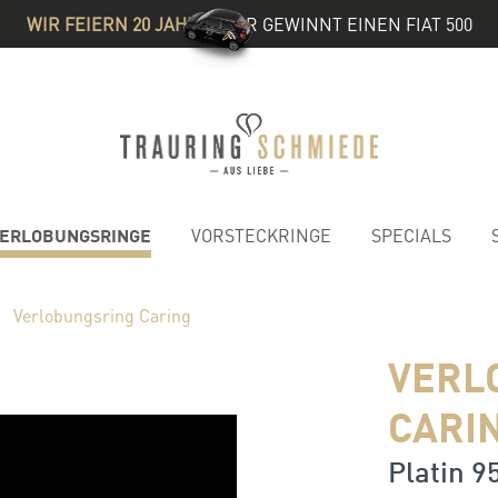
WIR FEIERN 20 JAHRE
& IHR GEWINNT EINEN FIAT 500
ERLOBUNGSRINGE
VORSTECKRINGE
SPECIALS
Verlobungsring Caring
VERL
CARI
Platin 95