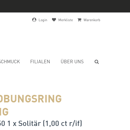
Login
Merkliste
Warenkorb
SCHMUCK
FILIALEN
ÜBER UNS
OBUNGSRING
NG
0 1 x Solitär (1,00 ct r/if)