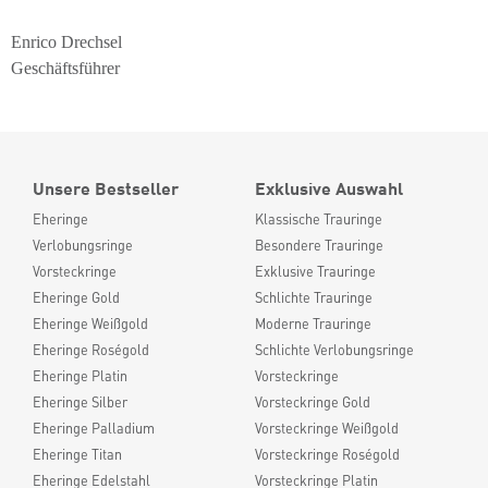
Enrico Drechsel
Geschäftsführer
Unsere Bestseller
Exklusive Auswahl
Eheringe
Klassische Trauringe
Verlobungsringe
Besondere Trauringe
Vorsteckringe
Exklusive Trauringe
Eheringe Gold
Schlichte Trauringe
Eheringe Weißgold
Moderne Trauringe
Eheringe Roségold
Schlichte Verlobungsringe
Eheringe Platin
Vorsteckringe
Eheringe Silber
Vorsteckringe Gold
Eheringe Palladium
Vorsteckringe Weißgold
Eheringe Titan
Vorsteckringe Roségold
Eheringe Edelstahl
Vorsteckringe Platin