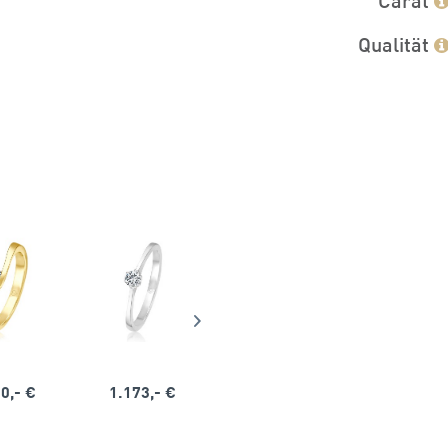
Qualität
0,- €
1.173,- €
1.164,- €
1.563,-