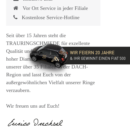
Vor Ort Service in jeder Filiale
Kostenlose Service-Hotline
Seit über 15 Jahren steht die
TRAURINGSCHMIEDE für exzellente
Qualität und hochwertige Beratung mit
WIR FEIERN 20 JAHRE
& IHR GEWINNT EINEN FIAT 500
hoher Diamantkompetenz. Besucht eine
unserer über 35 Filialen in der DACH-
Region und lasst Euch von der
außergewöhnlichen Vielfalt unserer Ringe
verzaubern.
Wir freuen uns auf Euch!