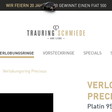
WIR FEIERN 20 JAHRE
& IHR GEWINNT EINEN FIAT 500
ERLOBUNGSRINGE
VORSTECKRINGE
SPECIALS
Verlobungsring Precious
VERL
PREC
Platin 95