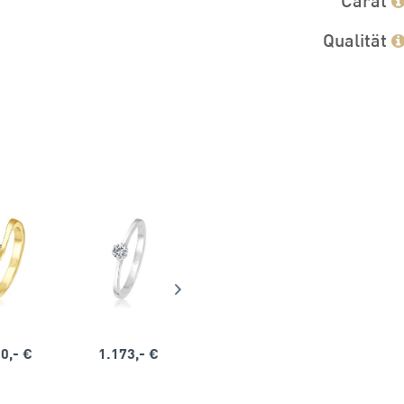
Qualität
0,- €
1.173,- €
1.164,- €
1.563,-