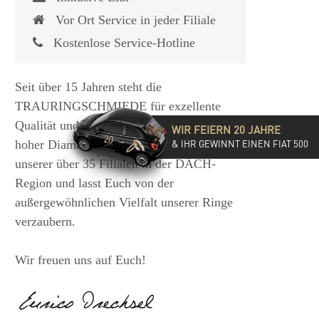
Vor Ort Service in jeder Filiale
Kostenlose Service-Hotline
Seit über 15 Jahren steht die
TRAURINGSCHMIEDE für exzellente
Qualität und hochwertige Beratung mit
WIR FEIERN 20 JAHRE
hoher Diamantkompetenz. Besucht eine
& IHR GEWINNT EINEN FIAT 500
unserer über 35 Filialen in der DACH-
Region und lasst Euch von der
außergewöhnlichen Vielfalt unserer Ringe
verzaubern.
Wir freuen uns auf Euch!