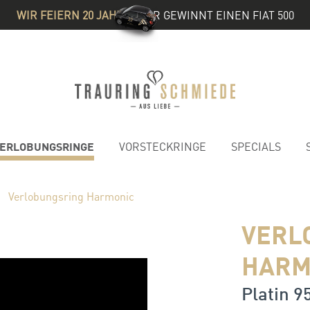
WIR FEIERN 20 JAHRE
& IHR GEWINNT EINEN FIAT 500
ERLOBUNGSRINGE
VORSTECKRINGE
SPECIALS
Verlobungsring Harmonic
VERL
HARM
Platin 95