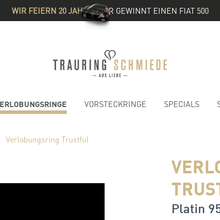
WIR FEIERN 20 JAHRE
& IHR GEWINNT EINEN FIAT 500
ERLOBUNGSRINGE
VORSTECKRINGE
SPECIALS
Verlobungsring Trustful
VERL
TRUS
Platin 95