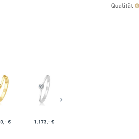
Qualität
0,- €
1.173,- €
1.164,- €
1.563,-