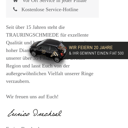
Vor Ort Service in jeder Filiale
Kostenlose Service-Hotline
Seit über 15 Jahren steht die
TRAURINGSCHMIEDE für exzellente
Qualität und hochwertige Beratung mit
WIR FEIERN 20 JAHRE
hoher Diamantkompetenz. Besucht eine
& IHR GEWINNT EINEN FIAT 500
unserer über 35 Filialen in der DACH-
Region und lasst Euch von der
außergewöhnlichen Vielfalt unserer Ringe
verzaubern.
Wir freuen uns auf Euch!