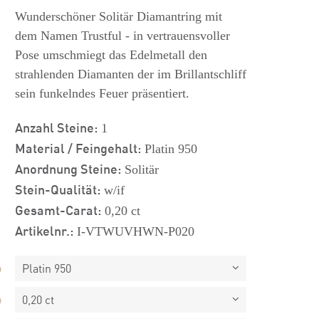
s
Wunderschöner Solitär Diamantring mit
dem Namen Trustful - in vertrauensvoller
Pose umschmiegt das Edelmetall den
strahlenden Diamanten der im Brillantschliff
sein funkelndes Feuer präsentiert.
Anzahl Steine:
1
Material / Feingehalt:
Platin 950
Anordnung Steine:
Solitär
Stein-Qualität:
w/if
Gesamt-Carat:
0,20 ct
Artikelnr.:
I-VTWUVHWN-P020
Platin 950
0,20 ct