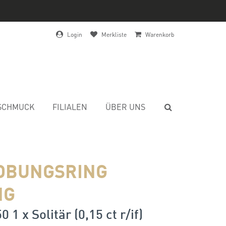
Login
Merkliste
Warenkorb
SCHMUCK
FILIALEN
ÜBER UNS
OBUNGSRING
NG
0 1 x Solitär (0,15 ct r/if)