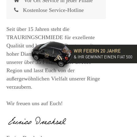
Vor Ort Service in jeder Filiale
Kostenlose Service-Hotline
Seit über 15 Jahren steht die
TRAURINGSCHMIEDE für exzellente
Qualität und hochwertige Beratung mit
WIR FEIERN 20 JAHRE
hoher Diamantkompetenz. Besucht eine
& IHR GEWINNT EINEN FIAT 500
unserer über 35 Filialen in der DACH-
Region und lasst Euch von der
außergewöhnlichen Vielfalt unserer Ringe
verzaubern.
Wir freuen uns auf Euch!