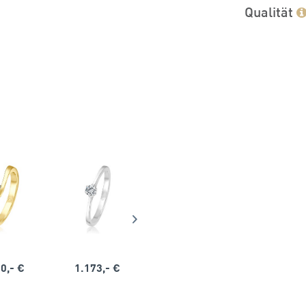
Qualität
0,- €
1.173,- €
1.164,- €
1.563,-