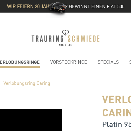
WIR FEIERN 20 JAHRE
& IHR GEWINNT EINEN FIAT 500
ERLOBUNGSRINGE
VORSTECKRINGE
SPECIALS
Verlobungsring Caring
VERL
CARI
Platin 95