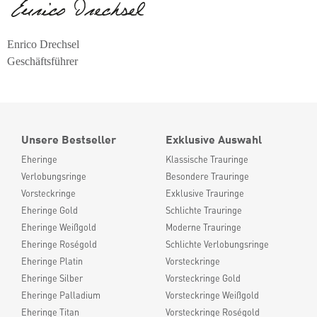
Enrico Drechsel
Geschäftsführer
Unsere Bestseller
Exklusive Auswahl
Eheringe
Klassische Trauringe
Verlobungsringe
Besondere Trauringe
Vorsteckringe
Exklusive Trauringe
Eheringe Gold
Schlichte Trauringe
Eheringe Weißgold
Moderne Trauringe
Eheringe Roségold
Schlichte Verlobungsringe
Eheringe Platin
Vorsteckringe
Eheringe Silber
Vorsteckringe Gold
Eheringe Palladium
Vorsteckringe Weißgold
Eheringe Titan
Vorsteckringe Roségold