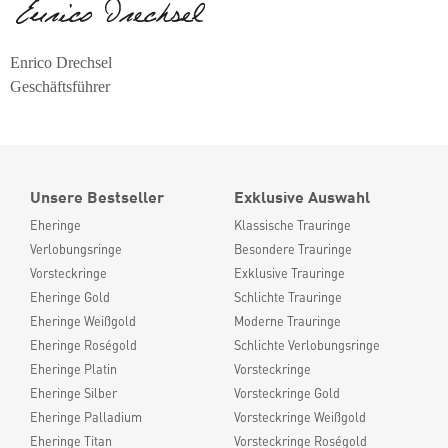
Enrico Drechsel
Geschäftsführer
Unsere Bestseller
Exklusive Auswahl
Eheringe
Klassische Trauringe
Verlobungsringe
Besondere Trauringe
Vorsteckringe
Exklusive Trauringe
Eheringe Gold
Schlichte Trauringe
Eheringe Weißgold
Moderne Trauringe
Eheringe Roségold
Schlichte Verlobungsringe
Eheringe Platin
Vorsteckringe
Eheringe Silber
Vorsteckringe Gold
Eheringe Palladium
Vorsteckringe Weißgold
Eheringe Titan
Vorsteckringe Roségold