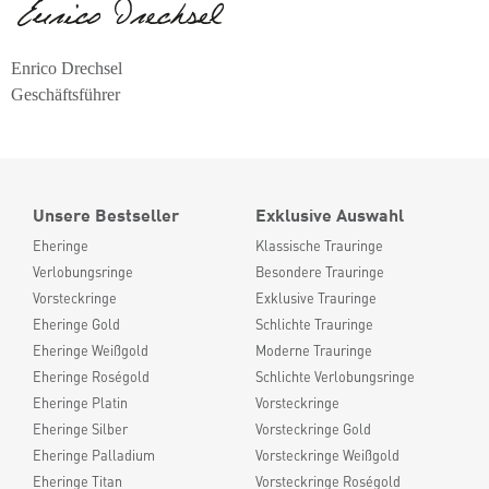
Enrico Drechsel
Geschäftsführer
Unsere Bestseller
Exklusive Auswahl
Eheringe
Klassische Trauringe
Verlobungsringe
Besondere Trauringe
Vorsteckringe
Exklusive Trauringe
Eheringe Gold
Schlichte Trauringe
Eheringe Weißgold
Moderne Trauringe
Eheringe Roségold
Schlichte Verlobungsringe
Eheringe Platin
Vorsteckringe
Eheringe Silber
Vorsteckringe Gold
Eheringe Palladium
Vorsteckringe Weißgold
Eheringe Titan
Vorsteckringe Roségold