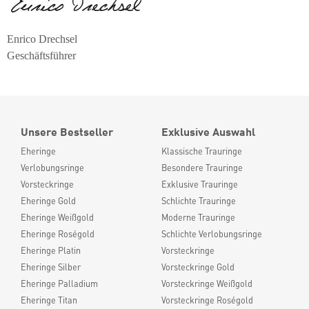
Enrico Drechsel
Geschäftsführer
Unsere Bestseller
Exklusive Auswahl
Eheringe
Klassische Trauringe
Verlobungsringe
Besondere Trauringe
Vorsteckringe
Exklusive Trauringe
Eheringe Gold
Schlichte Trauringe
Eheringe Weißgold
Moderne Trauringe
Eheringe Roségold
Schlichte Verlobungsringe
Eheringe Platin
Vorsteckringe
Eheringe Silber
Vorsteckringe Gold
Eheringe Palladium
Vorsteckringe Weißgold
Eheringe Titan
Vorsteckringe Roségold