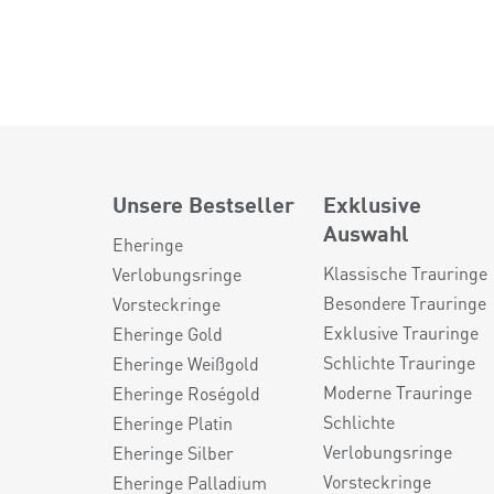
Unsere Bestseller
Exklusive
Auswahl
Eheringe
Klassische Trauringe
Verlobungsringe
Besondere Trauringe
Vorsteckringe
Exklusive Trauringe
Eheringe Gold
Schlichte Trauringe
Eheringe Weißgold
Moderne Trauringe
Eheringe Roségold
Schlichte
Eheringe Platin
Verlobungsringe
Eheringe Silber
Vorsteckringe
Eheringe Palladium