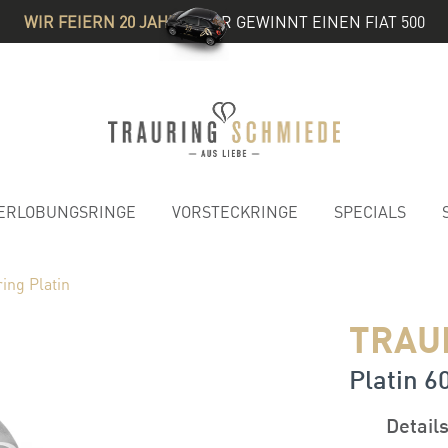
WIR FEIERN 20 JAHRE
& IHR GEWINNT EINEN FIAT 500
ERLOBUNGSRINGE
VORSTECKRINGE
SPECIALS
ing Platin
TRAU
Platin 60
Detail