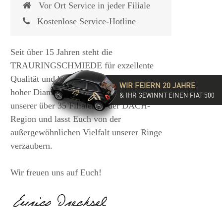
Vor Ort Service in jeder Filiale
Kostenlose Service-Hotline
Seit über 15 Jahren steht die
TRAURINGSCHMIEDE für exzellente
Qualität und hochwertige Beratung mit
WIR FEIERN 20 JAHRE
hoher Diamantkompetenz. Besucht eine
& IHR GEWINNT EINEN FIAT 500
unserer über 35 Filialen in der DACH-
Region und lasst Euch von der
außergewöhnlichen Vielfalt unserer Ringe
verzaubern.
Wir freuen uns auf Euch!