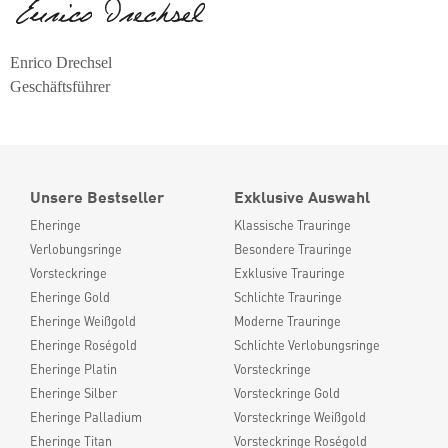
Enrico Drechsel
Geschäftsführer
Unsere Bestseller
Exklusive Auswahl
Eheringe
Klassische Trauringe
Verlobungsringe
Besondere Trauringe
Vorsteckringe
Exklusive Trauringe
Eheringe Gold
Schlichte Trauringe
Eheringe Weißgold
Moderne Trauringe
Eheringe Roségold
Schlichte Verlobungsringe
Eheringe Platin
Vorsteckringe
Eheringe Silber
Vorsteckringe Gold
Eheringe Palladium
Vorsteckringe Weißgold
Eheringe Titan
Vorsteckringe Roségold