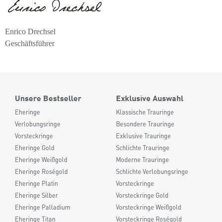
Enrico Drechsel
Geschäftsführer
Unsere Bestseller
Exklusive Auswahl
Eheringe
Klassische Trauringe
Verlobungsringe
Besondere Trauringe
Vorsteckringe
Exklusive Trauringe
Eheringe Gold
Schlichte Trauringe
Eheringe Weißgold
Moderne Trauringe
Eheringe Roségold
Schlichte Verlobungsringe
Eheringe Platin
Vorsteckringe
Eheringe Silber
Vorsteckringe Gold
Eheringe Palladium
Vorsteckringe Weißgold
Eheringe Titan
Vorsteckringe Roségold