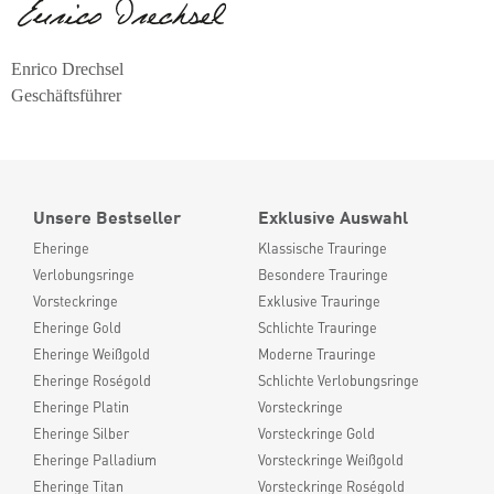
Enrico Drechsel
Geschäftsführer
Unsere Bestseller
Exklusive Auswahl
Eheringe
Klassische Trauringe
Verlobungsringe
Besondere Trauringe
Vorsteckringe
Exklusive Trauringe
Eheringe Gold
Schlichte Trauringe
Eheringe Weißgold
Moderne Trauringe
Eheringe Roségold
Schlichte Verlobungsringe
Eheringe Platin
Vorsteckringe
Eheringe Silber
Vorsteckringe Gold
Eheringe Palladium
Vorsteckringe Weißgold
Eheringe Titan
Vorsteckringe Roségold