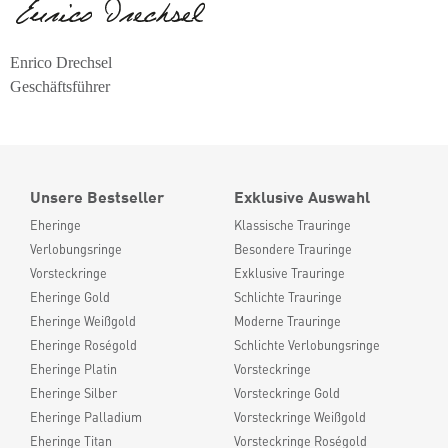
Enrico Drechsel
Geschäftsführer
Unsere Bestseller
Exklusive Auswahl
Eheringe
Klassische Trauringe
Verlobungsringe
Besondere Trauringe
Vorsteckringe
Exklusive Trauringe
Eheringe Gold
Schlichte Trauringe
Eheringe Weißgold
Moderne Trauringe
Eheringe Roségold
Schlichte Verlobungsringe
Eheringe Platin
Vorsteckringe
Eheringe Silber
Vorsteckringe Gold
Eheringe Palladium
Vorsteckringe Weißgold
Eheringe Titan
Vorsteckringe Roségold