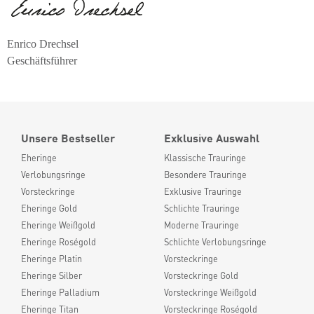
Enrico Drechsel
Geschäftsführer
Unsere Bestseller
Exklusive Auswahl
Eheringe
Klassische Trauringe
Verlobungsringe
Besondere Trauringe
Vorsteckringe
Exklusive Trauringe
Eheringe Gold
Schlichte Trauringe
Eheringe Weißgold
Moderne Trauringe
Eheringe Roségold
Schlichte Verlobungsringe
Eheringe Platin
Vorsteckringe
Eheringe Silber
Vorsteckringe Gold
Eheringe Palladium
Vorsteckringe Weißgold
Eheringe Titan
Vorsteckringe Roségold