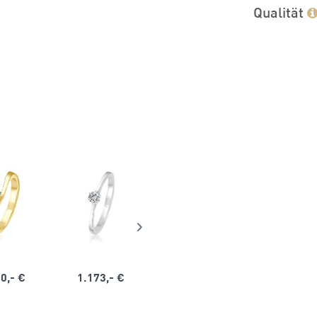
Qualität
0,- €
1.173,- €
1.164,- €
1.563,-