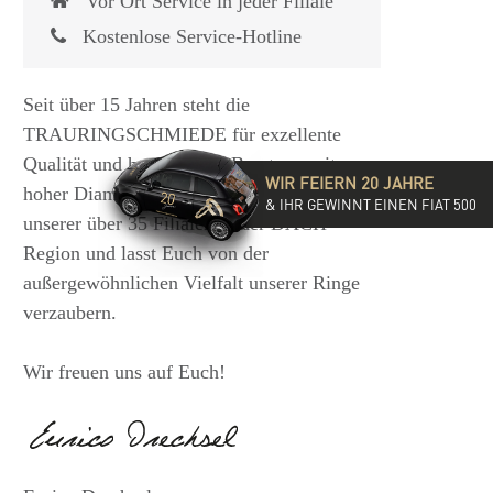
Vor Ort Service in jeder Filiale
Kostenlose Service-Hotline
Seit über 15 Jahren steht die
TRAURINGSCHMIEDE für exzellente
Qualität und hochwertige Beratung mit
WIR FEIERN 20 JAHRE
hoher Diamantkompetenz. Besucht eine
& IHR GEWINNT EINEN FIAT 500
unserer über 35 Filialen in der DACH-
Region und lasst Euch von der
außergewöhnlichen Vielfalt unserer Ringe
verzaubern.
Wir freuen uns auf Euch!