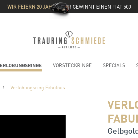
WIR FEIERN 20 JAHRE
& IHR GEWINNT EINEN FIAT 500
ERLOBUNGSRINGE
VORSTECKRINGE
SPECIALS
Verlobungsring Fabulous
VERL
FABU
Gelbgold 