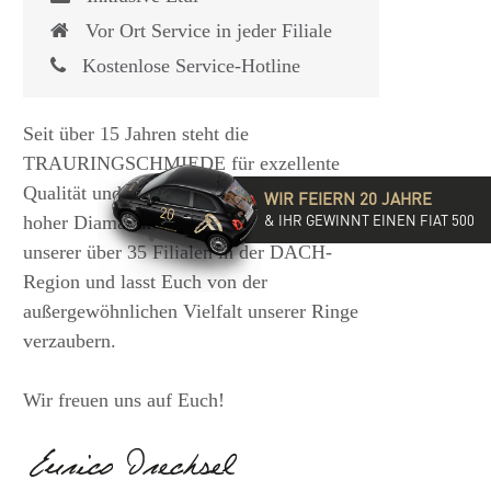
Vor Ort Service in jeder Filiale
Kostenlose Service-Hotline
Seit über 15 Jahren steht die
TRAURINGSCHMIEDE für exzellente
Qualität und hochwertige Beratung mit
WIR FEIERN 20 JAHRE
& IHR GEWINNT EINEN FIAT 500
hoher Diamantkompetenz. Besucht eine
unserer über 35 Filialen in der DACH-
Region und lasst Euch von der
außergewöhnlichen Vielfalt unserer Ringe
verzaubern.
Wir freuen uns auf Euch!