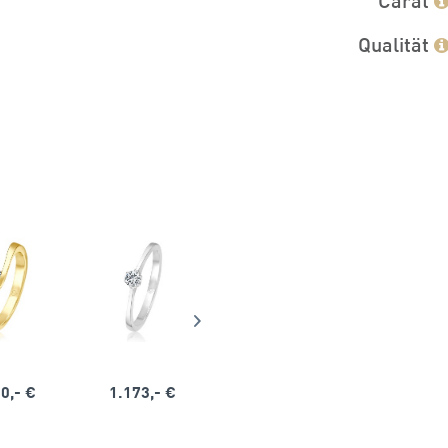
Qualität
0,- €
1.173,- €
1.164,- €
1.563,-