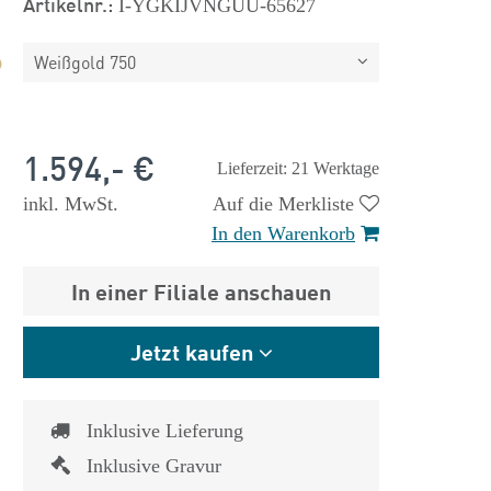
Artikelnr.:
I-YGKIJVNGUU-65627
Weißgold 750
1.594,- €
Lieferzeit: 21 Werktage
inkl. MwSt.
Auf die Merkliste
In den Warenkorb
In einer Filiale anschauen
Jetzt kaufen
 €
1.825,- €
Inklusive Lieferung
Inklusive Gravur