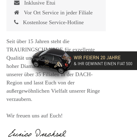
Inklusive Etui
Vor Ort Service in jeder Filiale
Kostenlose Service-Hotline
Seit über 15 Jahren steht die
TRAURINGSCHMIEDE für exzellente
WIR FEIERN 20 JAHRE
Qualität und hochwertige Beratung mit
& IHR GEWINNT EINEN FIAT 500
hoher Diamantkompetenz. Besucht eine
unserer über 35 Filialen in der DACH-
Region und lasst Euch von der
außergewöhnlichen Vielfalt unserer Ringe
verzaubern.
Wir freuen uns auf Euch!