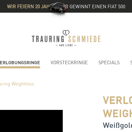
WIR FEIERN 20 JAHRE
& IHR GEWINNT EINEN FIAT 500
ERLOBUNGSRINGE
VORSTECKRINGE
SPECIALS
sring Weightless
VERL
WEIG
Weißgold