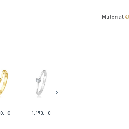
Material
0,- €
1.173,- €
1.164,- €
1.563,-