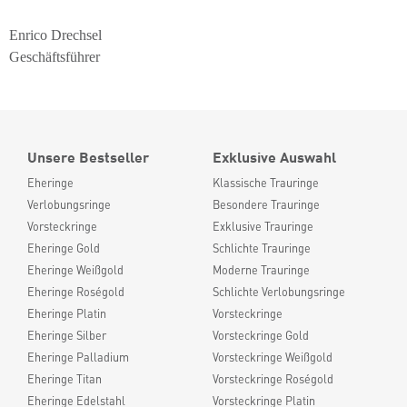
Enrico Drechsel
Geschäftsführer
Unsere Bestseller
Exklusive Auswahl
Eheringe
Klassische Trauringe
Verlobungsringe
Besondere Trauringe
Vorsteckringe
Exklusive Trauringe
Eheringe Gold
Schlichte Trauringe
Eheringe Weißgold
Moderne Trauringe
Eheringe Roségold
Schlichte Verlobungsringe
Eheringe Platin
Vorsteckringe
Eheringe Silber
Vorsteckringe Gold
Eheringe Palladium
Vorsteckringe Weißgold
Eheringe Titan
Vorsteckringe Roségold
Eheringe Edelstahl
Vorsteckringe Platin