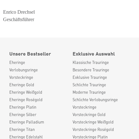
Enrico Drechsel
Geschäftsführer
Unsere Bestseller
Exklusive Auswahl
Eheringe
Klassische Trauringe
Verlobungsringe
Besondere Trauringe
Vorsteckringe
Exklusive Trauringe
Eheringe Gold
Schlichte Trauringe
Eheringe Weißgold
Moderne Trauringe
Eheringe Roségold
Schlichte Verlobungsringe
Eheringe Platin
Vorsteckringe
Eheringe Silber
Vorsteckringe Gold
Eheringe Palladium
Vorsteckringe Weißgold
Eheringe Titan
Vorsteckringe Roségold
Eheringe Edelstahl
Vorsteckringe Platin