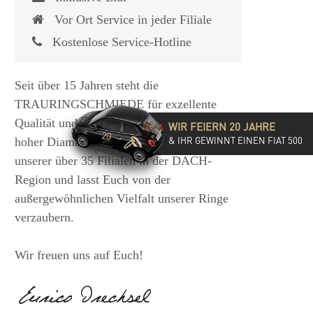
Vor Ort Service in jeder Filiale
Kostenlose Service-Hotline
Seit über 15 Jahren steht die
TRAURINGSCHMIEDE für exzellente
Qualität und hochwertige Beratung mit
WIR FEIERN 20 JAHRE
& IHR GEWINNT EINEN FIAT 500
hoher Diamantkompetenz. Besucht eine
unserer über 35 Filialen in der DACH-
Region und lasst Euch von der
außergewöhnlichen Vielfalt unserer Ringe
verzaubern.
Wir freuen uns auf Euch!