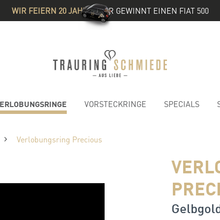
WIR FEIERN 20 JAHRE
& IHR GEWINNT EINEN FIAT 500
ERLOBUNGSRINGE
VORSTECKRINGE
SPECIALS
Verlobungsring Precious
VERL
PREC
Gelbgold 