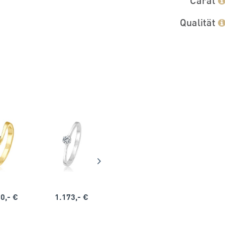
Qualität
0,- €
1.173,- €
1.164,- €
1.563,-