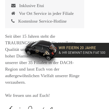
Inklusive Etui
Vor Ort Service in jeder Filiale
Kostenlose Service-Hotline
Seit über 15 Jahren steht die
TRAURINGSCHMIEDE für exzellente
WIR FEIERN 20 JAHRE
Qualität und hochwertige Beratung mit
& IHR GEWINNT EINEN FIAT 500
hoher Diamantkompetenz. Besucht eine
unserer über 35 Filialen in der DACH-
Region und lasst Euch von der
außergewöhnlichen Vielfalt unserer Ringe
verzaubern.
Wir freuen uns auf Euch!