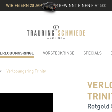
WIR FEIERN 20 JAHRE
& IHR GEWINNT EINEN FIAT 500
ERLOBUNGSRINGE
VORSTECKRINGE
SPECIALS
Verlobungsring Trinity
VERL
TRINI
Rotgold 