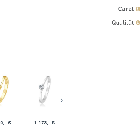
Carat
Qualität
0,- €
1.173,- €
1.164,- €
1.563,-