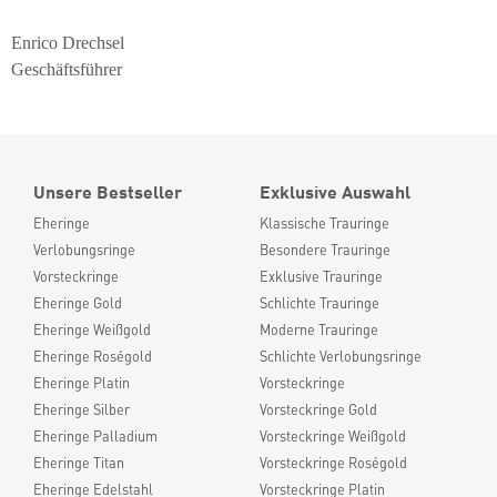
Enrico Drechsel
Geschäftsführer
Unsere Bestseller
Exklusive Auswahl
Eheringe
Klassische Trauringe
Verlobungsringe
Besondere Trauringe
Vorsteckringe
Exklusive Trauringe
Eheringe Gold
Schlichte Trauringe
Eheringe Weißgold
Moderne Trauringe
Eheringe Roségold
Schlichte Verlobungsringe
Eheringe Platin
Vorsteckringe
Eheringe Silber
Vorsteckringe Gold
Eheringe Palladium
Vorsteckringe Weißgold
Eheringe Titan
Vorsteckringe Roségold
Eheringe Edelstahl
Vorsteckringe Platin