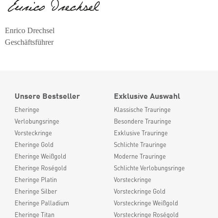
Enrico Drechsel
Geschäftsführer
Unsere Bestseller
Exklusive Auswahl
Eheringe
Klassische Trauringe
Verlobungsringe
Besondere Trauringe
Vorsteckringe
Exklusive Trauringe
Eheringe Gold
Schlichte Trauringe
Eheringe Weißgold
Moderne Trauringe
Eheringe Roségold
Schlichte Verlobungsringe
Eheringe Platin
Vorsteckringe
Eheringe Silber
Vorsteckringe Gold
Eheringe Palladium
Vorsteckringe Weißgold
Eheringe Titan
Vorsteckringe Roségold