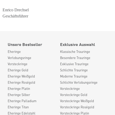
Enrico Drechsel
Geschäftsführer
Unsere Bestseller
Exklusive Auswahl
Eheringe
Klassische Trauringe
Verlobungsringe
Besondere Trauringe
Vorsteckringe
Exklusive Trauringe
Eheringe Gold
Schlichte Trauringe
Eheringe Weißgold
Moderne Trauringe
Eheringe Roségold
Schlichte Verlobungsringe
Eheringe Platin
Vorsteckringe
Eheringe Silber
Vorsteckringe Gold
Eheringe Palladium
Vorsteckringe Weißgold
Eheringe Titan
Vorsteckringe Roségold
Eheringe Edelstahl
Vorsteckringe Platin