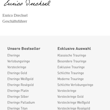
Enrico Drechsel
Geschäftsführer
Unsere Bestseller
Exklusive Auswahl
Eheringe
Klassische Trauringe
Verlobungsringe
Besondere Trauringe
Vorsteckringe
Exklusive Trauringe
Eheringe Gold
Schlichte Trauringe
Eheringe Weißgold
Moderne Trauringe
Eheringe Roségold
Schlichte Verlobungsringe
Eheringe Platin
Vorsteckringe
Eheringe Silber
Vorsteckringe Gold
Eheringe Palladium
Vorsteckringe Weißgold
Eheringe Titan
Vorsteckringe Roségold