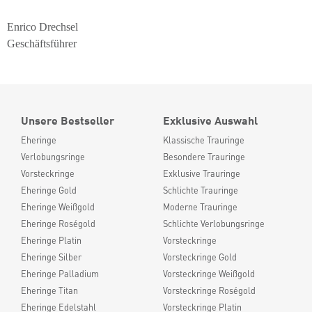
Enrico Drechsel
Geschäftsführer
Unsere Bestseller
Exklusive Auswahl
Eheringe
Klassische Trauringe
Verlobungsringe
Besondere Trauringe
Vorsteckringe
Exklusive Trauringe
Eheringe Gold
Schlichte Trauringe
Eheringe Weißgold
Moderne Trauringe
Eheringe Roségold
Schlichte Verlobungsringe
Eheringe Platin
Vorsteckringe
Eheringe Silber
Vorsteckringe Gold
Eheringe Palladium
Vorsteckringe Weißgold
Eheringe Titan
Vorsteckringe Roségold
Eheringe Edelstahl
Vorsteckringe Platin