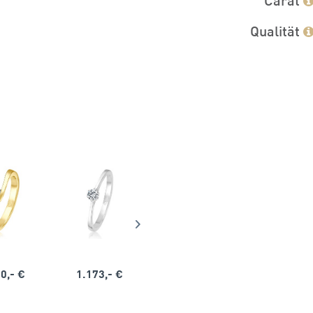
Qualität
0,- €
1.173,- €
1.164,- €
1.563,-