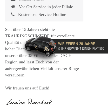
Vor Ort Service in jeder Filiale
Kostenlose Service-Hotline
Seit über 15 Jahren steht die
TRAURINGSCHMIEDE für exzellente
Qualität und hochwertige Beratung mit
WIR FEIERN 20 JAHRE
& IHR GEWINNT EINEN FIAT 500
hoher Diamantkompetenz. Besucht eine
unserer über 35 Filialen in der DACH-
Region und lasst Euch von der
außergewöhnlichen Vielfalt unserer Ringe
verzaubern.
Wir freuen uns auf Euch!