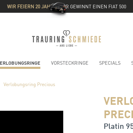
WIR FEIERN 20 JAHRE
& IHR GEWINNT EINEN FIAT 500
ERLOBUNGSRINGE
VORSTECKRINGE
SPECIALS
Verlobungsring Precious
VERL
PREC
Platin 95