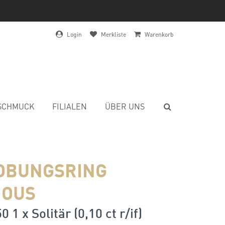
Login
Merkliste
Warenkorb
SCHMUCK
FILIALEN
ÜBER UNS
OBUNGSRING
IOUS
0 1 x Solitär (0,10 ct r/if)