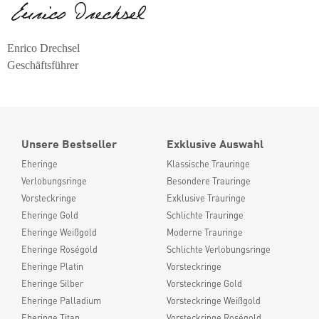
Enrico Drechsel
Geschäftsführer
Unsere Bestseller
Exklusive Auswahl
Eheringe
Klassische Trauringe
Verlobungsringe
Besondere Trauringe
Vorsteckringe
Exklusive Trauringe
Eheringe Gold
Schlichte Trauringe
Eheringe Weißgold
Moderne Trauringe
Eheringe Roségold
Schlichte Verlobungsringe
Eheringe Platin
Vorsteckringe
Eheringe Silber
Vorsteckringe Gold
Eheringe Palladium
Vorsteckringe Weißgold
Eheringe Titan
Vorsteckringe Roségold