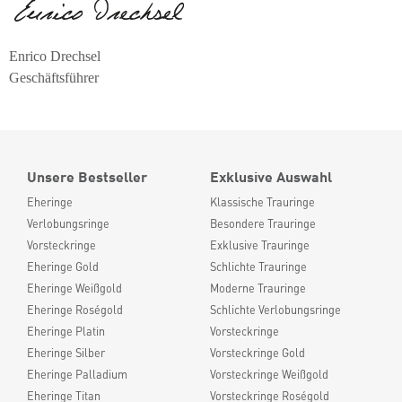
Enrico Drechsel
Geschäftsführer
Unsere Bestseller
Exklusive Auswahl
Eheringe
Klassische Trauringe
Verlobungsringe
Besondere Trauringe
Vorsteckringe
Exklusive Trauringe
Eheringe Gold
Schlichte Trauringe
Eheringe Weißgold
Moderne Trauringe
Eheringe Roségold
Schlichte Verlobungsringe
Eheringe Platin
Vorsteckringe
Eheringe Silber
Vorsteckringe Gold
Eheringe Palladium
Vorsteckringe Weißgold
Eheringe Titan
Vorsteckringe Roségold